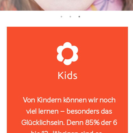
Von Kindern können wir noch
viel lernen – besonders das
Glücklichsein. Denn 85% der 6